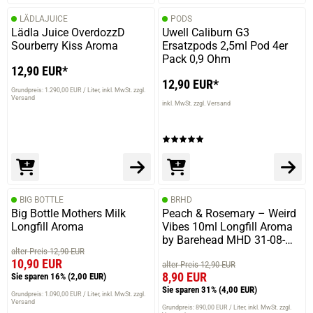
LÄDLAJUICE
PODS
Lädla Juice OverdozzD
Uwell Caliburn G3
Sourberry Kiss Aroma
Ersatzpods 2,5ml Pod 4er
Pack 0,9 Ohm
12,90 EUR*
12,90 EUR*
Grundpreis: 1.290,00 EUR / Liter
inkl. MwSt. zzgl.
Versand
inkl. MwSt. zzgl. Versand
BIG BOTTLE
BRHD
Big Bottle Mothers Milk
Peach & Rosemary – Weird
Longfill Aroma
Vibes 10ml Longfill Aroma
by Barehead MHD 31-08-
alter Preis 12,90 EUR
2025
10,90 EUR
alter Preis 12,90 EUR
8,90 EUR
Sie sparen 16%
(2,00 EUR)
Sie sparen 31%
(4,00 EUR)
Grundpreis: 1.090,00 EUR / Liter
inkl. MwSt. zzgl.
Versand
Grundpreis: 890,00 EUR / Liter
inkl. MwSt. zzgl.