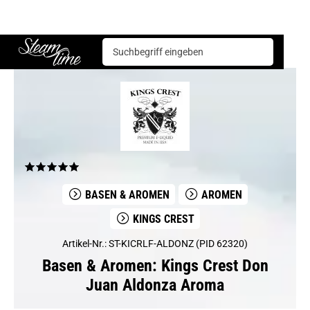
Basen & Aromen
Aromen
Kings Crest
Kings Crest Don Juan Aldonza Aroma
Steam time
BASEN & AROMEN
AROMEN
KINGS CREST
Artikel-Nr.: ST-KICRLF-ALDONZ (PID 62320)
Basen & Aromen: Kings Crest Don
Juan Aldonza Aroma