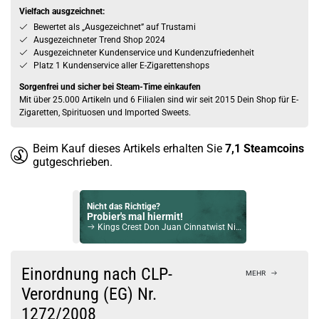
Vielfach ausgzeichnet:
Bewertet als „Ausgezeichnet” auf Trustami
Ausgezeichneter Trend Shop 2024
Ausgezeichneter Kundenservice und Kundenzufriedenheit
Platz 1 Kundenservice aller E-Zigarettenshops
Sorgenfrei und sicher bei Steam-Time einkaufen
Mit über 25.000 Artikeln und 6 Filialen sind wir seit 2015 Dein Shop für E-
Zigaretten, Spirituosen und Imported Sweets.
Beim Kauf dieses Artikels erhalten Sie
7,1
Steamcoins
gutgeschrieben.
Nicht das Richtige?
Probier's mal hiermit!
Kings Crest Don Juan Cinnatwist NicSalt Liquid 10ml / 10mg
Bock auf was Neues?
Check das mal!
Einordnung nach CLP-
MEHR
Sex Beat - Two Melons Aroma 12ml Short-Fill by Vape Chill Pill
Verordnung (EG) Nr.
1272/2008
Du willst Kröten sparen?