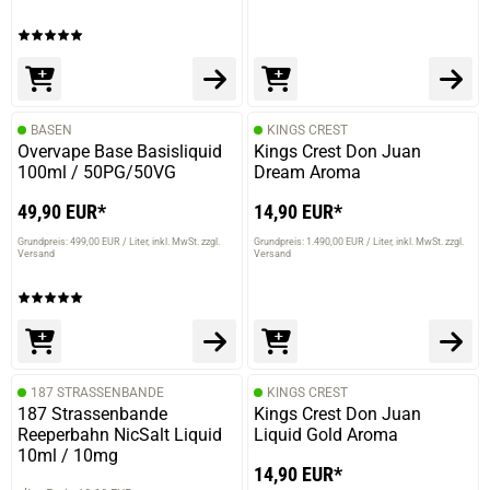
BASEN
KINGS CREST
Overvape Base Basisliquid
Kings Crest Don Juan
100ml / 50PG/50VG
Dream Aroma
49,90 EUR*
14,90 EUR*
Grundpreis: 499,00 EUR / Liter
inkl. MwSt. zzgl.
Grundpreis: 1.490,00 EUR / Liter
inkl. MwSt. zzgl.
Versand
Versand
187 STRASSENBANDE
KINGS CREST
187 Strassenbande
Kings Crest Don Juan
Reeperbahn NicSalt Liquid
Liquid Gold Aroma
10ml / 10mg
14,90 EUR*