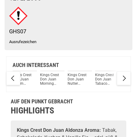
Schau mal hier!
Vaptio Pado Pod System Kit Blau
GHS07
Ausrufezeichen
AUCH INTERESSANT
Kings Crest
Kings Crest
Kings Crest
Kings Crest
Kings Cr
oma
Don Juan
Don Juan
Don Juan
Don Juan
Don Jua
a
Dream
Morning
Nutter
Tabaco
Ultra A
Aroma
Brew Aroma
Aroma
Dulce Aroma
AUF DEN PUNKT GEBRACHT
HIGHLIGHTS
Kings Crest
Don Juan Aldonza
Aroma
:
Tabak,