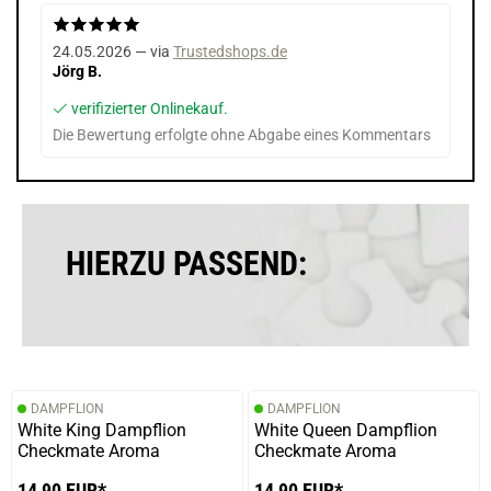
24.05.2026 — via
Trustedshops.de
Jörg B.
verifizierter Onlinekauf.
Die Bewertung erfolgte ohne Abgabe eines Kommentars
HIERZU PASSEND:
DAMPFLION
DAMPFLION
White King Dampflion
White Queen Dampflion
Checkmate Aroma
Checkmate Aroma
14,90 EUR*
14,90 EUR*