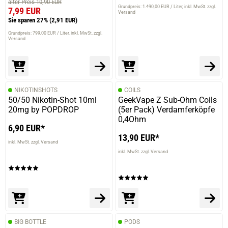
alter Preis 10,90 EUR
Grundpreis: 1.490,00 EUR / Liter
inkl. MwSt. zzgl.
7,99 EUR
Versand
Sie sparen 27%
(2,91 EUR)
Grundpreis: 799,00 EUR / Liter
inkl. MwSt. zzgl.
Versand
NIKOTINSHOTS
COILS
50/50 Nikotin-Shot 10ml
GeekVape Z Sub-Ohm Coils
20mg by POPDROP
(5er Pack) Verdamferköpfe
0,4Ohm
6,90 EUR*
13,90 EUR*
inkl. MwSt. zzgl. Versand
inkl. MwSt. zzgl. Versand
BIG BOTTLE
PODS