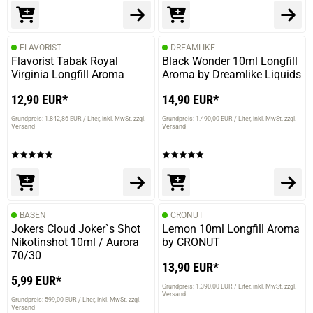
FLAVORIST
DREAMLIKE
Flavorist Tabak Royal
Black Wonder 10ml Longfill
Virginia Longfill Aroma
Aroma by Dreamlike Liquids
12,90 EUR*
14,90 EUR*
Grundpreis: 1.842,86 EUR / Liter
inkl. MwSt. zzgl.
Grundpreis: 1.490,00 EUR / Liter
inkl. MwSt. zzgl.
Versand
Versand
BASEN
CRONUT
Jokers Cloud Joker`s Shot
Lemon 10ml Longfill Aroma
Nikotinshot 10ml / Aurora
by CRONUT
70/30
13,90 EUR*
5,99 EUR*
Grundpreis: 1.390,00 EUR / Liter
inkl. MwSt. zzgl.
Versand
Grundpreis: 599,00 EUR / Liter
inkl. MwSt. zzgl.
Versand