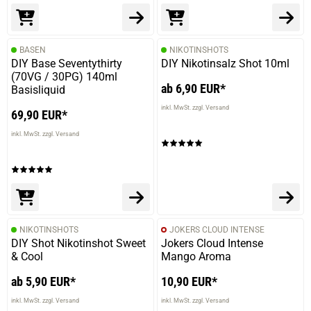
prev
next
BASEN
NIKOTINSHOTS
DIY Base Seventythirty
DIY Nikotinsalz Shot 10ml
(70VG / 30PG) 140ml
ab 6,90 EUR*
Basisliquid
inkl. MwSt. zzgl. Versand
69,90 EUR*
inkl. MwSt. zzgl. Versand
NIKOTINSHOTS
JOKERS CLOUD INTENSE
DIY Shot Nikotinshot Sweet
Jokers Cloud Intense
& Cool
Mango Aroma
ab 5,90 EUR*
10,90 EUR*
inkl. MwSt. zzgl. Versand
inkl. MwSt. zzgl. Versand