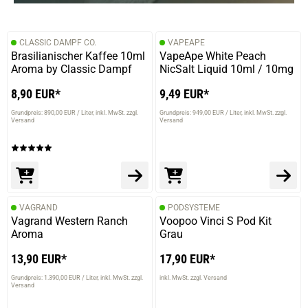
CLASSIC DAMPF CO.
VAPEAPE
Brasilianischer Kaffee 10ml
VapeApe White Peach
Aroma by Classic Dampf
NicSalt Liquid 10ml / 10mg
8,90 EUR*
9,49 EUR*
Grundpreis: 890,00 EUR / Liter
inkl. MwSt. zzgl.
Grundpreis: 949,00 EUR / Liter
inkl. MwSt. zzgl.
Versand
Versand
VAGRAND
PODSYSTEME
Vagrand Western Ranch
Voopoo Vinci S Pod Kit
Aroma
Grau
13,90 EUR*
17,90 EUR*
Grundpreis: 1.390,00 EUR / Liter
inkl. MwSt. zzgl.
inkl. MwSt. zzgl. Versand
Versand