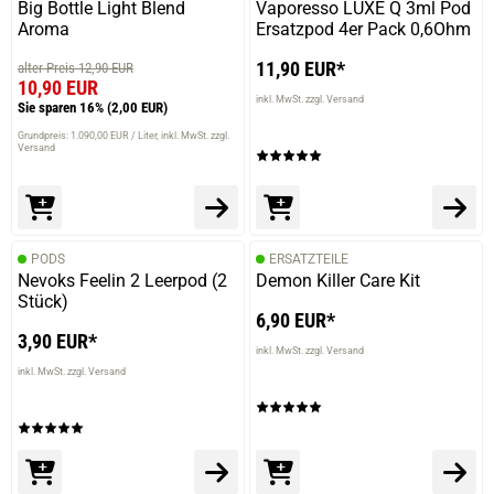
Big Bottle Light Blend
Vaporesso LUXE Q 3ml Pod
Aroma
Ersatzpod 4er Pack 0,6Ohm
11,90 EUR*
alter Preis 12,90 EUR
10,90 EUR
inkl. MwSt. zzgl. Versand
Sie sparen 16%
(2,00 EUR)
Grundpreis: 1.090,00 EUR / Liter
inkl. MwSt. zzgl.
Versand
PODS
ERSATZTEILE
Nevoks Feelin 2 Leerpod (2
Demon Killer Care Kit
Stück)
6,90 EUR*
3,90 EUR*
inkl. MwSt. zzgl. Versand
inkl. MwSt. zzgl. Versand