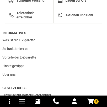
Schneller Versand
Läden vor Ort
Telefonisch
Aktionen und Boni
erreichbar
INFORMATIVES
Was ist die E-Zigarette
So funktioniert es
Vorteile der E-Zigarette
Einsteigertipps
Über uns
GESETZLICHES
tomaten
fer- und Versandkosten
Hinweise zur Batterieverordnung
0
Privatsphäre und Datenschutz