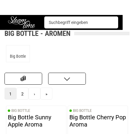
Basen & Aromen
Aromen
Big Bottle
Steam time
BIG BOTTLE - AROMEN
Big Bottle
1
2
›
»
BIG BOTTLE
BIG BOTTLE
Big Bottle Sunny
Big Bottle Cherry Pop
Apple Aroma
Aroma