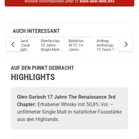
Weitere Informationen unter
kenn-dein-limit.info
AUCH INTERESSANT
Highland
Glenfarclas
Ballechin
Ardbeg
Kilchom
lue
Park Cask
10 Jahre
SFTC 10
Anthology
PX Sher
sive
Strength
Single Malt
Jahre
15 Years The
Cask
Release No.3
Scotch
2010/2021
Beithir's Tale
Matured
Robust &
Whisky 40%
Bourbon
Single Malt
Islay Sin
Intense
Vol. 700ml
Cask #339
Scotch
Malt Sco
AUF DEN PUNKT GEBRACHT
700ml 64,1%
Single Malt
Whisky 46%
Whisky 
43%
Whisky
Scotch
Vol. 700ml
Vol. 70
HIGHLIGHTS
ml
Whisky 52,7
% Vol.
500ml
Glen Garioch
17 Jahre The Renaissance 3rd
Chapter:
Erhabener
Whisky
mit 50,8% Vol. –
unfiltrierter Single Malt in natürlicher Fassstärke
aus den Highlands.