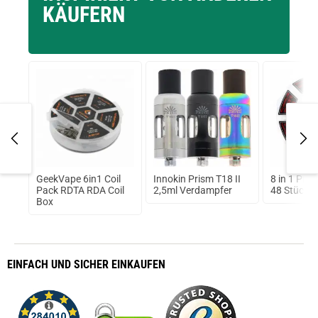
KÄUFERN
I K-
GeekVape 6in1 Coil
Innokin Prism T18 II
8 in 1 Preb
k
Pack RDTA RDA Coil
2,5ml Verdampfer
48 Stück b
Box
EINFACH
UND SICHER
EINKAUFEN