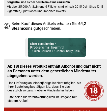
Sorgenfrei und sicher bei Steam-Time einkaufen
Mit über 25.000 Artikeln und 6 Filialen sind wir seit 2015 Dein Shop für E-
Zigaretten, Spirituosen und Imported Sweets.
Beim Kauf dieses Artikels erhalten Sie
64,2
Steamcoins
gutgeschrieben.
Nicht das Richtige?
Probier's mal hiermit!
Glen Garioch 15 Jahre Sherry Cask Matured Single Malt Scotch Whisky 53,7% Vol. 700ml
Bock auf was Neues?
Check das mal!
Ab 18! Dieses Produkt enthält Alkohol und darf nicht
Rum Malecon 8 Jahre Reserva Superior Rum 40% Vol. 700ml
an Personen unter dem gesetzlichen Mindestalter
abgegeben werden.
Du willst Kröten sparen?
Eine Lieferung an Minderjährige ist nicht möglich. Mit
Schau mal hier!
Ihrer Bestellung bestätigen Sie, dass Sie das
Teslacigs Q 2,0ml 900mAh Pod System Kit Midnight Black
gesetzlich vorgeschriebene Mindestalter haben.
Bitte seien Sie verantwortungsvoll im Umgang mit
diesem Artikel.