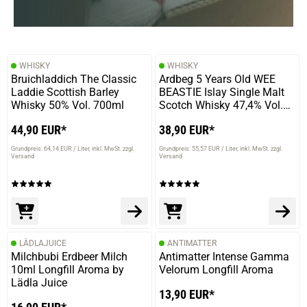
WHISKY
WHISKY
Bruichladdich The Classic
Ardbeg 5 Years Old WEE
Laddie Scottish Barley
BEASTIE Islay Single Malt
Whisky 50% Vol. 700ml
Scotch Whisky 47,4% Vol.
700ml
44,90 EUR*
38,90 EUR*
Grundpreis: 64,14 EUR / Liter
inkl. MwSt. zzgl.
Grundpreis: 55,57 EUR / Liter
inkl. MwSt. zzgl.
Versand
Versand
LÄDLAJUICE
ANTIMATTER
Milchbubi Erdbeer Milch
Antimatter Intense Gamma
10ml Longfill Aroma by
Velorum Longfill Aroma
Lädla Juice
13,90 EUR*