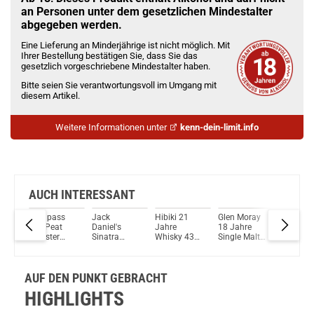
Jack Daniel's & Ginger Mixgetränk 10% Vol. 330ml
an Personen unter dem gesetzlichen Mindestalter
abgegeben werden.
Du willst Kröten sparen?
Eine Lieferung an Minderjährige ist nicht möglich. Mit
Schau mal hier!
Ihrer Bestellung bestätigen Sie, dass Sie das
Dovpo Ayce Pro Pod System Kit Schwarz
gesetzlich vorgeschriebene Mindestalter haben.
Bitte seien Sie verantwortungsvoll im Umgang mit
diesem Artikel.
Weitere Informationen unter
kenn-dein-limit.info
AUCH INTERESSANT
 30
Compass
Jack
Hibiki 21
Glen Moray
Edradou
021
Box Peat
Daniel's
Jahre
18 Jahre
Jahre
alt
Monster
Sinatra
Whisky 43%
Single Malt
1995/2
Blended
Select
Vol. 700ml
Scotch
Cask #2
Whisky 46%
Tennessee
Whisky
Single M
l.
Vol. 700ml
Whiskey
47,2% Vol.
Scotch
AUF DEN PUNKT GEBRACHT
45% Vol. 1L
700ml
Whisky
55,1% Vo
HIGHLIGHTS
700ml