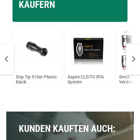
KÄUFERN
Drip Tip 510er Plastic
Aspire CLEITO RTA
Smok TFV
ml
black
System
Verdampfe
KUNDEN KAUFTEN AUCH: