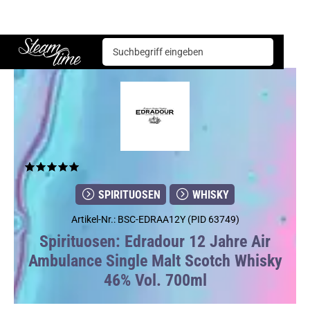
Spirituosen
Whisky
Edradour 12 Jahre Air Ambulance Single Malt Scotch Whisky 46% Vol. 700ml
Steam time
SPIRITUOSEN
WHISKY
Artikel-Nr.: BSC-EDRAA12Y (PID 63749)
Spirituosen: Edradour 12 Jahre Air
Ambulance Single Malt Scotch Whisky
46% Vol. 700ml