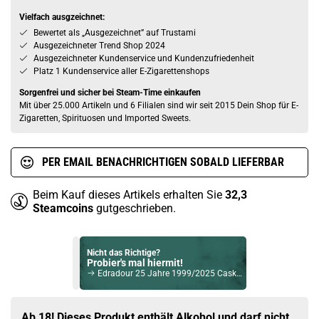
Vielfach ausgzeichnet:
Bewertet als „Ausgezeichnet” auf Trustami
Ausgezeichneter Trend Shop 2024
Ausgezeichneter Kundenservice und Kundenzufriedenheit
Platz 1 Kundenservice aller E-Zigarettenshops
Sorgenfrei und sicher bei Steam-Time einkaufen
Mit über 25.000 Artikeln und 6 Filialen sind wir seit 2015 Dein Shop für E-
Zigaretten, Spirituosen und Imported Sweets.
PER EMAIL BENACHRICHTIGEN SOBALD LIEFERBAR
Beim Kauf dieses Artikels erhalten Sie
32,3
Steamcoins
gutgeschrieben.
Nicht das Richtige?
Probier's mal hiermit!
Edradour 25 Jahre 1999/2025 Cask #811 Single Malt Scotch Whisky 54,8% Vol. 700ml
Bock auf was Neues?
Check das mal!
Ab 18! Dieses Produkt enthält Alkohol und darf nicht