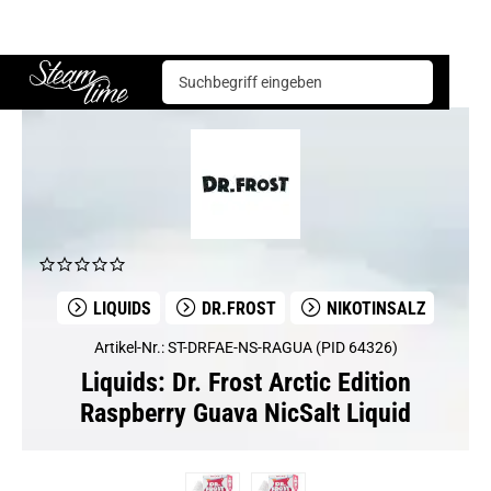
Liquids
Dr.Frost
Dr. Frost Arctic Edition Raspberry Guava NicSalt Liquid
Steam time
LIQUIDS
DR.FROST
NIKOTINSALZ
Artikel-Nr.: ST-DRFAE-NS-RAGUA (PID 64326)
Liquids: Dr. Frost Arctic Edition
Raspberry Guava NicSalt Liquid