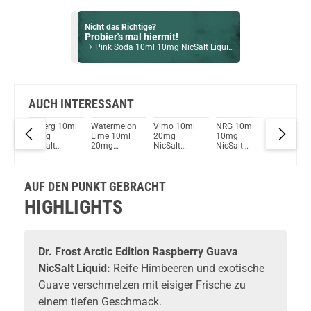
Nicht das Richtige?
Probier's mal hiermit!
Pink Soda 10ml 10mg NicSalt Liquid by Dr. Frost
Bock auf was Neues?
Check das mal!
Blauer Rausch 10ml Liquid by Tom Klark´s 18mg / 10ml
AUCH INTERESSANT
Iceberg 10ml
Watermelon
Vimo 10ml
NRG 10ml
Pink So
Du willst Kröten sparen?
20mg
Lime 10ml
20mg
10mg
10ml 1
Schau mal hier!
e
NicSalt
20mg
NicSalt
NicSalt
NicSalt
Suorin Trio85 5ml 85 W Pod System Kit Rot
tic
Liquid by Dr.
NicSalt
Liquid by Dr.
Liquid by Dr.
Liquid by
Frost
Liquid by Dr.
Frost
Frost
Frost
Frost
AUF DEN PUNKT GEBRACHT
HIGHLIGHTS
Dr. Frost
Arctic Edition Raspberry Guava
NicSalt Liquid:
Reife Himbeeren und exotische
Guave verschmelzen mit eisiger Frische zu
einem tiefen Geschmack.