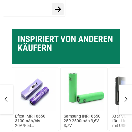
prev
next
INSPIRIERT VON ANDEREN
KÄUFERN
ls
Efest IMR 18650
Samsung INR18650
Xtar VC4 -
3100mAh/bis
25R 2500mAh 3,6V -
für Li-Ion 
20A/Flat
3,7V
mit USB Ka
Top/Ungeschützt/ Li-