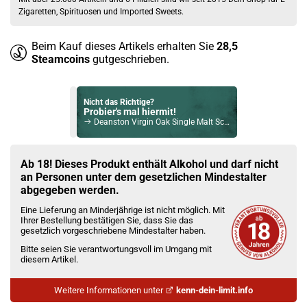
Zigaretten, Spirituosen und Imported Sweets.
Beim Kauf dieses Artikels erhalten Sie
28,5
Steamcoins
gutgeschrieben.
Nicht das Richtige?
Probier's mal hiermit!
Deanston Virgin Oak Single Malt Scotch Whisky 46,3% Vol. 700ml
Bock auf was Neues?
Check das mal!
Ab 18! Dieses Produkt enthält Alkohol und darf nicht
Pallini Limoncello Likör 26% Vol. 500ml
an Personen unter dem gesetzlichen Mindestalter
abgegeben werden.
Du willst Kröten sparen?
Eine Lieferung an Minderjährige ist nicht möglich. Mit
Schau mal hier!
Ihrer Bestellung bestätigen Sie, dass Sie das
YiHi SX Auto Kit 1400mAh 3,5ml inkl. SX ADA Pod Tank Gunmetal
gesetzlich vorgeschriebene Mindestalter haben.
Bitte seien Sie verantwortungsvoll im Umgang mit
diesem Artikel.
Weitere Informationen unter
kenn-dein-limit.info