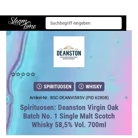
Spirituosen
Whisky
Deanston Virgin Oak Batch No. 1 Single Malt Scotch Whisky 58,5% Vol. 700ml
Steam time
SPIRITUOSEN
WHISKY
Artikel-Nr.: BSC-DEANVI585V (PID 62808)
Spirituosen: Deanston Virgin Oak
Batch No. 1 Single Malt Scotch
Whisky 58,5% Vol. 700ml