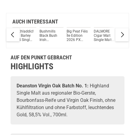
AUCH INTERESSANT
ay
Bruichladdich
Bushmills
Big Peat Fèis
DALMORE
The
Islay Barley
Black Bush
Ìle Edition
Cigar Malt
Singleto
ish
2014 Single
Irish
2026 PX
Single Malt
Dufftow
alt
Malt Scotch
Whiskey
Sherry Casks
Scotch
Jahre Si
Whisky 50%
40% Vol.
Islay
Whisky 44%
Malt Sco
40%
Vol. 700ml
700ml
Blended Malt
Vol. 700ml
Whisky 
ml
AUF DEN PUNKT GEBRACHT
Scotch
Vol. 70
Whisky
HIGHLIGHTS
52,6% Vol.
700ml
Deanston
Virgin Oak Batch No. 1:
Highland
Single Malt
aus regionaler Bio-Gerste,
Bourbonfass-Reife und Virgin Oak Finish, ohne
Kühlfiltration und ohne Farbstoff, leuchtendes
Gold, 58,5% Vol., 700ml.