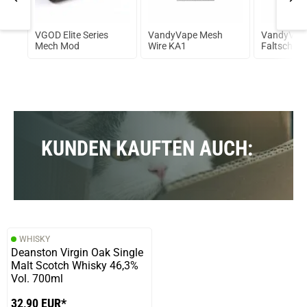
VGOD Elite Series
VandyVape Mesh
VandyVap
Mech Mod
Wire KA1
Faltschere
KUNDEN KAUFTEN AUCH:
WHISKY
Deanston Virgin Oak Single
Malt Scotch Whisky 46,3%
Vol. 700ml
32,90 EUR*