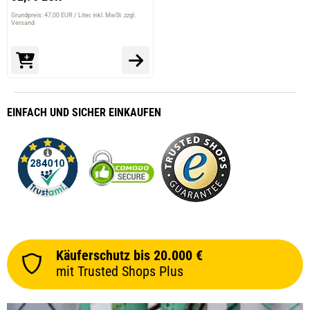
Grundpreis: 47,00 EUR / Liter
inkl. MwSt. zzgl.
Versand
EINFACH
UND SICHER
EINKAUFEN
Käuferschutz bis 20.000 €
mit Trusted Shops Plus