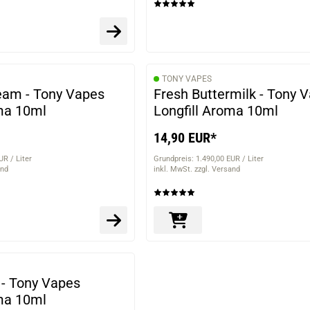
TONY VAPES
eam - Tony Vapes
Fresh Buttermilk - Tony 
oma 10ml
Longfill Aroma 10ml
14,90 EUR*
UR / Liter
Grundpreis: 1.490,00 EUR / Liter
and
inkl. MwSt. zzgl. Versand
 - Tony Vapes
oma 10ml