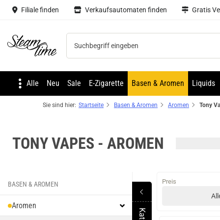
Filiale finden
Verkaufsautomaten finden
Gratis V
Steam time
Alle
Neu
Sale
E-Zigarette
Basen & Aromen
Liquids
Sie sind hier:
Startseite
Basen & Aromen
Aromen
Tony V
TONY VAPES - AROMEN
Preis
BASEN & AROMEN
All
Aromen