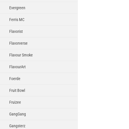
Evergreen
Ferris MC
Flavorist
Flavorverse
Flavour Smoke
FlavourArt
Foerde
Fruit Bowl
Fruizee
GangGang
Gangsterz