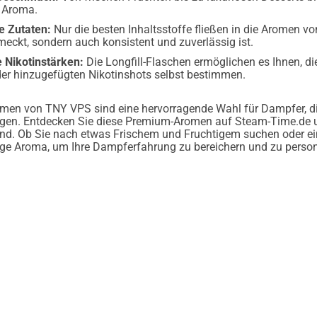
e Aroma.
e Zutaten:
Nur die besten Inhaltsstoffe fließen in die Aromen vo
meckt, sondern auch konsistent und zuverlässig ist.
 Nikotinstärken:
Die Longfill-Flaschen ermöglichen es Ihnen, di
er hinzugefügten Nikotinshots selbst bestimmen.
romen von TNY VPS sind eine hervorragende Wahl für Dampfer, di
en. Entdecken Sie diese Premium-Aromen auf Steam-Time.de und
Hand. Ob Sie nach etwas Frischem und Fruchtigem suchen oder 
tige Aroma, um Ihre Dampferfahrung zu bereichern und zu person