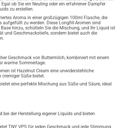
 Egal ob Sie ein Neuling oder ein erfahrener Dampfer
uids zu erstellen.
ertes Aroma in einer großzügigen 100ml Flasche, die
s aufgefüllt zu werden. Diese Longfill-Aromen sind
Base hinzu, schütteln Sie die Mischung, und Ihr Liquid ist
tät und Geschmackstiefe, sondern bietet auch die
en.
licher Geschmack von Buttermilch, kombiniert mit einem
 für warme Sommertage.
men ist Hazelnut Cream eine unwiderstehliche
cremiger Süße bietet.
ietet eine perfekte Mischung aus Süße und Säure, ideal
bei der Herstellung eigener Liquids und bieten
 bietet TNY VPS für jeden Geschmack und jede Stimmung