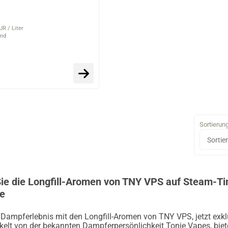
UR / Liter
and
Sortierun
ie die Longfill-Aromen von TNY VPS auf Steam-
he
r Dampferlebnis mit den Longfill-Aromen von TNY VPS, jetzt ex
kelt von der bekannten Dampferpersönlichkeit Tonie Vapes, biet