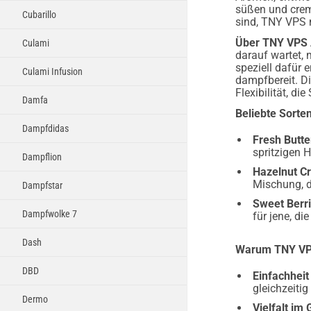
süßen und cremi
Cubarillo
sind, TNY VPS m
Über TNY VPS
Culami
darauf wartet, 
speziell dafür 
Culami Infusion
dampfbereit. Di
Flexibilität, d
Damfa
Beliebte Sorte
Dampfdidas
Fresh Butte
spritzigen 
Dampflion
Hazelnut C
Mischung, d
Dampfstar
Sweet Berri
Dampfwolke 7
für jene, di
Dash
Warum TNY VP
DBD
Einfachheit
gleichzeiti
Dermo
Vielfalt im