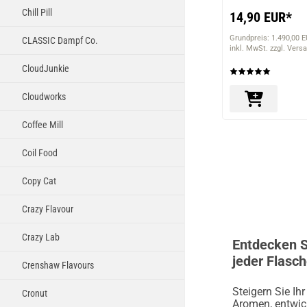
Chill Pill
14,90 EUR*
Grundpreis: 1.490,00 E
CLASSIC Dampf Co.
inkl. MwSt. zzgl. Vers
CloudJunkie
Cloudworks
Coffee Mill
Coil Food
Copy Cat
Crazy Flavour
Crazy Lab
Entdecken S
jeder Flasc
Crenshaw Flavours
Steigern Sie Ih
Cronut
Aromen, entwic