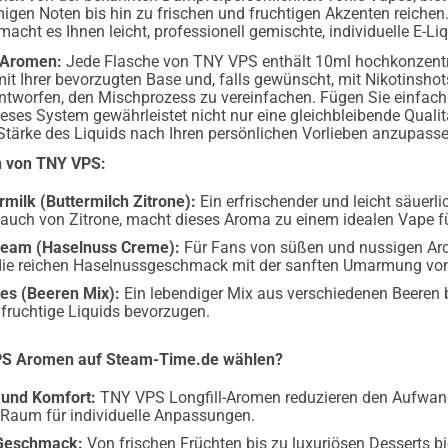
gen Noten bis hin zu frischen und fruchtigen Akzenten reichen.
acht es Ihnen leicht, professionell gemischte, individuelle E-Liq
 Aromen:
Jede Flasche von TNY VPS enthält 10ml hochkonzentri
mit Ihrer bevorzugten Base und, falls gewünscht, mit Nikotinshot
entworfen, den Mischprozess zu vereinfachen. Fügen Sie einfach 
eses System gewährleistet nicht nur eine gleichbleibende Quali
ie Stärke des Liquids nach Ihren persönlichen Vorlieben anzupass
n von TNY VPS:
rmilk (Buttermilch Zitrone):
Ein erfrischender und leicht säuer
Hauch von Zitrone, macht dieses Aroma zu einem idealen Vape
ream (Haselnuss Creme):
Für Fans von süßen und nussigen Aro
ie reichen Haselnussgeschmack mit der sanften Umarmung von 
es (Beeren Mix):
Ein lebendiger Mix aus verschiedenen Beeren b
e fruchtige Liquids bevorzugen.
S Aromen auf Steam-Time.de wählen?
 und Komfort:
TNY VPS Longfill-Aromen reduzieren den Aufwand 
g Raum für individuelle Anpassungen.
 Geschmack:
Von frischen Früchten bis zu luxuriösen Desserts