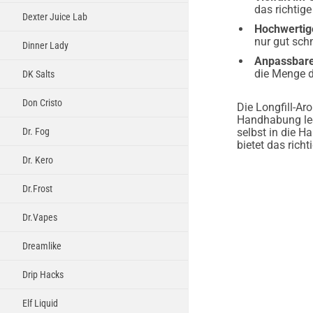
das richtig
Dexter Juice Lab
Hochwertig
nur gut sch
Dinner Lady
Anpassbare
die Menge d
DK Salts
Don Cristo
Die Longfill-A
Handhabung leg
Dr. Fog
selbst in die 
bietet das rich
Dr. Kero
Dr.Frost
Dr.Vapes
Dreamlike
Drip Hacks
Elf Liquid