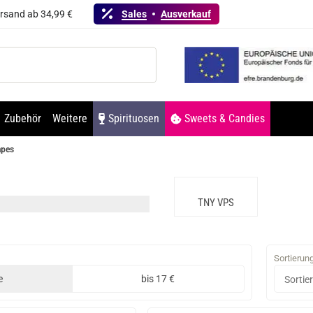
ersand ab 34,99 €
Sales
Ausverkauf
Zubehör
Weitere
Spirituosen
Sweets & Candies
apes
TNY VPS
Sortierun
e
bis 17 €