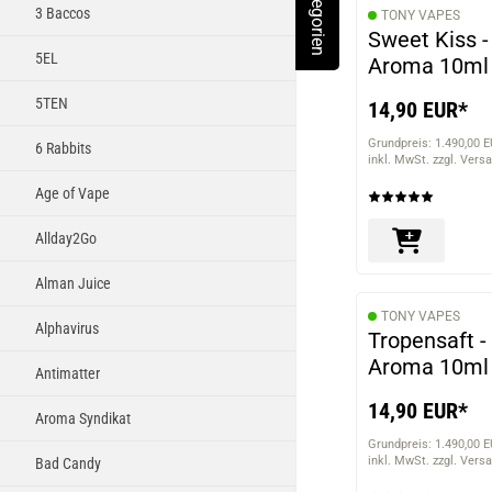
Kategorien
Toggle Menu
3 Baccos
TONY VAPES
Sweet Kiss -
5EL
Aroma 10ml
5TEN
14,90 EUR*
Grundpreis: 1.490,00 E
6 Rabbits
inkl. MwSt. zzgl. Vers
Age of Vape
Allday2Go
Alman Juice
TONY VAPES
Alphavirus
Tropensaft -
Aroma 10ml
Antimatter
14,90 EUR*
Aroma Syndikat
Grundpreis: 1.490,00 E
inkl. MwSt. zzgl. Vers
Bad Candy