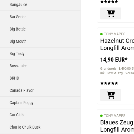
BangJuice
Bar Series
Big Bottle
TONY VAPES
Hazelnut Cr
Big Mouth
Longfill Ar
Big Tasty
14,90 EUR*
Boss Juice
Grundpreis: 1.490,00 E
inkl. MwSt. zzgl. Vers
BRHD
Canada Flavor
Captain Foggy
Cat Club
TONY VAPES
Blaues Zeug
Charlie Chulk Dusk
Longfill Ar