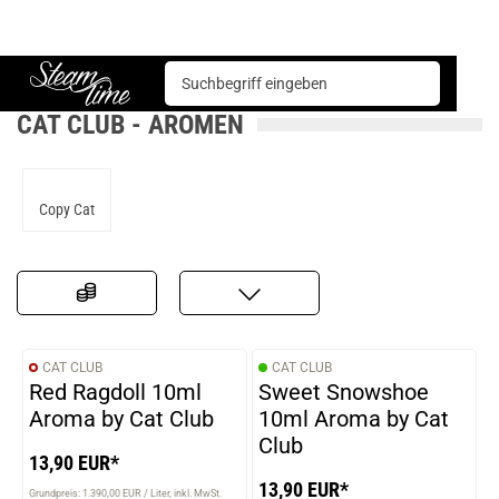
Basen & Aromen
Aromen
Cat Club
Steam time
CAT CLUB - AROMEN
Copy Cat
CAT CLUB
CAT CLUB
Red Ragdoll 10ml
Sweet Snowshoe
Aroma by Cat Club
10ml Aroma by Cat
Club
13,90 EUR*
13,90 EUR*
Grundpreis: 1.390,00 EUR / Liter
inkl. MwSt.