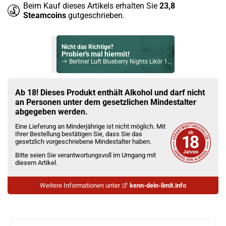
Beim Kauf dieses Artikels erhalten Sie
23,8
Steamcoins
gutgeschrieben.
Nicht das Richtige?
Probier's mal hiermit!
Berliner Luft Blueberry Nights Likör 18% Vol. 700ml
Bock auf was Neues?
Check das mal!
Ab 18! Dieses Produkt enthält Alkohol und darf nicht
Maison Routin 1883 Orange Sirup 1000ml
an Personen unter dem gesetzlichen Mindestalter
abgegeben werden.
Du willst Kröten sparen?
Eine Lieferung an Minderjährige ist nicht möglich. Mit
Schau mal hier!
Ihrer Bestellung bestätigen Sie, dass Sie das
Dovpo Ayce Pro Pod System Kit Pink
gesetzlich vorgeschriebene Mindestalter haben.
Bitte seien Sie verantwortungsvoll im Umgang mit
diesem Artikel.
Weitere Informationen unter
kenn-dein-limit.info