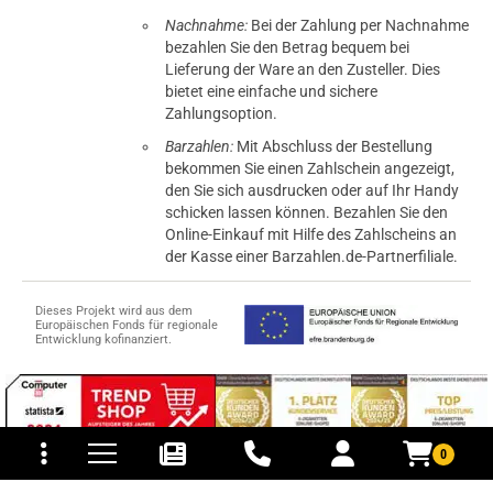
Nachnahme:
Bei der Zahlung per Nachnahme
bezahlen Sie den Betrag bequem bei
Lieferung der Ware an den Zusteller. Dies
bietet eine einfache und sichere
Zahlungsoption.
Barzahlen:
Mit Abschluss der Bestellung
bekommen Sie einen Zahlschein angezeigt,
den Sie sich ausdrucken oder auf Ihr Handy
schicken lassen können. Bezahlen Sie den
Online-Einkauf mit Hilfe des Zahlscheins an
der Kasse einer Barzahlen.de-Partnerfiliale.
Dieses Projekt wird aus dem
Europäischen Fonds für regionale
Entwicklung kofinanziert.
tomaten
fer- und Versandkosten
0
© 2015-2026 PB-ViGoods GmbH