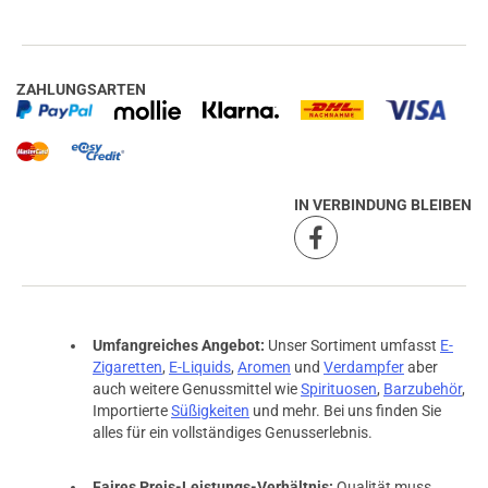
ZAHLUNGSARTEN
IN VERBINDUNG BLEIBEN
Umfangreiches Angebot:
Unser Sortiment umfasst
E-
Zigaretten
,
E-Liquids
,
Aromen
und
Verdampfer
aber
auch weitere Genussmittel wie
Spirituosen
,
Barzubehör
,
Importierte
Süßigkeiten
und mehr. Bei uns finden Sie
alles für ein vollständiges Genusserlebnis.
Faires Preis-Leistungs-Verhältnis:
Qualität muss