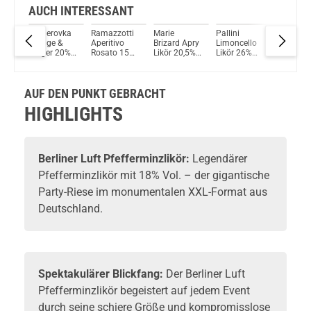
AUCH INTERESSANT
Becherovka
Ramazzotti
Marie
Pallini
Takama
al
Orange &
Aperitivo
Brizard Apry
Limoncello
Koko R
Ginger 20%
Rosato 15%
Likör 20,5%
Likör 26%
Likör 25
Vol. 500ml
Vol. 700ml
Vol. 700ml
Vol. 500ml
700ml
hia
AUF DEN PUNKT GEBRACHT
HIGHLIGHTS
Berliner Luft
Pfefferminzlikör:
Legendärer
Pfefferminzlikör
mit 18% Vol. – der gigantische
Party-Riese im monumentalen XXL-Format aus
Deutschland.
Spektakulärer Blickfang:
Der Berliner Luft
Pfefferminzlikör begeistert auf jedem Event
durch seine schiere Größe und kompromisslose