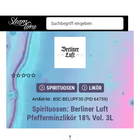
Spirituosen
Likör
Berliner Luft Pfefferminzlikör 18% Vol. 3L
Steam time
SPIRITUOSEN
LIKÖR
Artikel-Nr.: BSC-BELUPF30 (PID 64759)
Spirituosen: Berliner Luft
Pfefferminzlikör 18% Vol. 3L