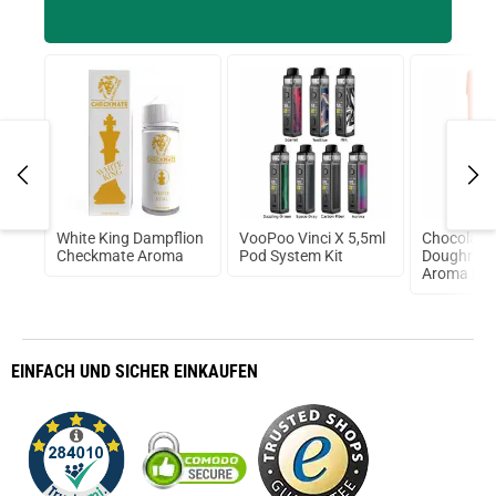
ana
White King Dampflion
VooPoo Vinci X 5,5ml
Chocolate
Checkmate Aroma
Pod System Kit
Doughnut 
Aroma by 
EINFACH
UND SICHER
EINKAUFEN