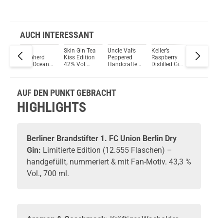
AUCH INTERESSANT
d's
Sea
Skin Gin Tea
Uncle Val’s
Keller’s
Nordes
 Gin
Shepherd
Kiss Edition
Peppered
Raspberry
Atlantic
Blue Ocean
42% Vol.
Handcrafted
Distilled Gin
Galician
em
Gin 43,1%
500ml
Small Batch
vielseitiger
40.0%
 44%
700ml
Gin 45% Vol.
Premium
700ml
700ml
Gin aus 66
AUF DEN PUNKT GEBRACHT
Botanicals
mit
HIGHLIGHTS
fruchtiger
Himbeere
35% - 700ml
Berliner Brandstifter
1. FC Union Berlin Dry
Gin
:
Limitierte Edition (12.555 Flaschen) –
handgefüllt, nummeriert & mit Fan-Motiv. 43,3 %
Vol., 700 ml.