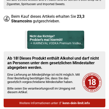
Zigaretten, Spirituosen und Imported Sweets.
Beim Kauf dieses Artikels erhalten Sie
23,3
Steamcoins
gutgeschrieben.
Nicht das Richtige?
Probier's mal hiermit!
KARNEVAL VODKA Premium Vodka 40% Vol. 500ml
Bock auf was Neues?
Check das mal!
Ab 18! Dieses Produkt enthält Alkohol und darf nicht
Santos Dumont X.O. Gewürztraminer Rum-Basis 40%Vol. 700ml
an Personen unter dem gesetzlichen Mindestalter
abgegeben werden.
Du willst Kröten sparen?
Eine Lieferung an Minderjährige ist nicht möglich. Mit
Schau mal hier!
Ihrer Bestellung bestätigen Sie, dass Sie das
Dovpo Ayce Pro Pod System Kit Pink
gesetzlich vorgeschriebene Mindestalter haben.
Bitte seien Sie verantwortungsvoll im Umgang mit
diesem Artikel.
Weitere Informationen unter
kenn-dein-limit.info