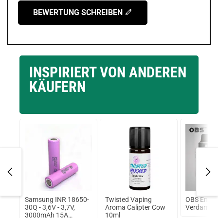
BEWERTUNG SCHREIBEN
INSPIRIERT VON ANDEREN
KÄUFERN
ml
Samsung INR 18650-
Twisted Vaping
OBS Engin
30Q - 3,6V - 3,7V,
Aroma Calipter Cow
Verdampf
3000mAh 15A
10ml