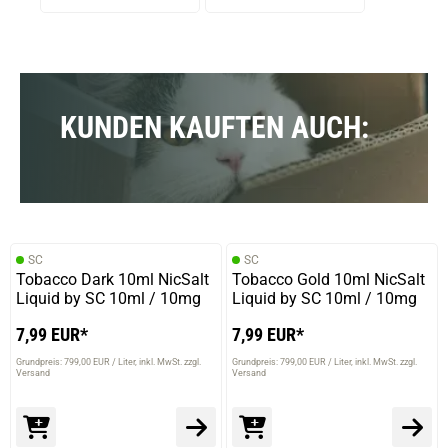
ungeschützt Lithium
Ionen Akku
KUNDEN KAUFTEN AUCH:
SC
SC
Tobacco Dark 10ml NicSalt
Tobacco Gold 10ml NicSalt
Liquid by SC 10ml / 10mg
Liquid by SC 10ml / 10mg
7,99 EUR*
7,99 EUR*
Grundpreis: 799,00 EUR / Liter
inkl. MwSt. zzgl.
Grundpreis: 799,00 EUR / Liter
inkl. MwSt. zzgl.
Versand
Versand